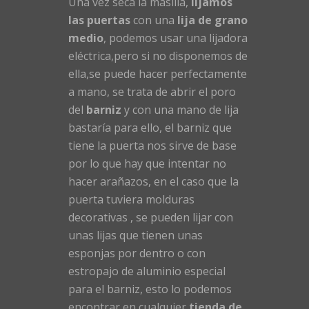
Una vez seca la masilla,
lijamos
las puertas
con una
lija de grano
medio
, podemos usar una lijadora
eléctrica,pero si no disponemos de
ella,se puede hacer perfectamente
a mano, se trata de abrir el poro
del
barniz
y con una mano de lija
bastaría para ello, el barniz que
tiene la puerta nos sirve de base
por lo que hay que intentar no
hacer arañazos, en el caso que la
puerta tuviera molduras
decorativas , se pueden lijar con
unas lijas que tienen unas
esponjas por dentro o con
estropajo de aluminio especial
para el barniz, esto lo podemos
encontrar en cualquier
tienda de