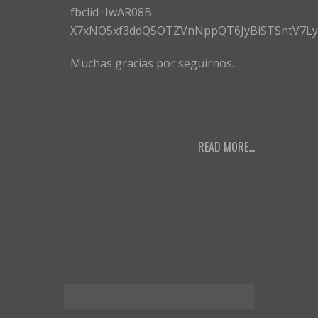
fbclid=IwAR08B-
X7xNO5xf3ddQ5OTZVnNppQT6JyBiSTSntV7Ly
Muchas gracias por seguirnos….
READ MORE...